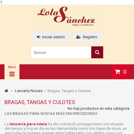
1
Iniciar sesión
Registro
Menú
0
>
Lencería Novias
>
Bragas, Tangas y Culotes
BRAGAS, TANGAS Y CULOTES
No hay productos en esta categoría
LAS BRAGAS PARA NOVIAS MÁS FAVORECEDORAS
La
lencería para novia
ha ido cobrando protagonismo con el paso
del tiempo y hoy en día es tan demandada como los trajes de novia, ya
que todas la mujeres quieren estar bellas tanto por dentro como por