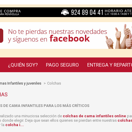
¿QUIÉN SOY?
PAGO SEGURO
ENTREGA Y REPART
as Infantiles y juveniles
>
Colchas
HAS
 DE CAMA INFANTILES PARA LOS MÁS CRÍTICOS
alizado una minuciosa selección de
colchas de cama infantiles online
par
o donde elegir. Deja que sean ellos quienes se pierdan entre nuestras
colchas
 la
colcha i...