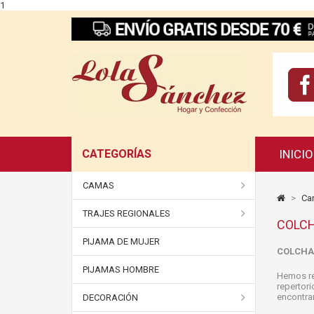
1
CATEGORÍAS
INICIO
CAMAS
>
Cam
TRAJES REGIONALES
COLC
PIJAMA DE MUJER
COLCHAS
PIJAMAS HOMBRE
Hemos re
repertori
encontrar
DECORACIÓN