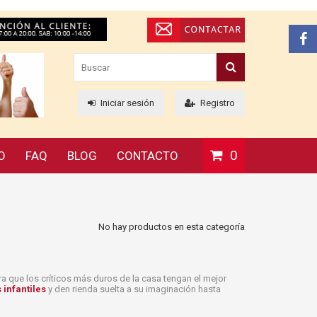
Iniciar sesión
Registro
0
O
FAQ
BLOG
CONTACTO
No hay productos en esta categoría
a que los críticos más duros de la casa tengan el mejor
 infantiles
y den rienda suelta a su imaginación hasta