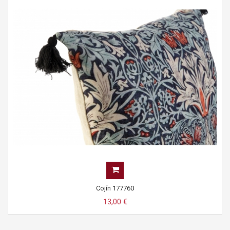
Cojín 177760
13,00 €