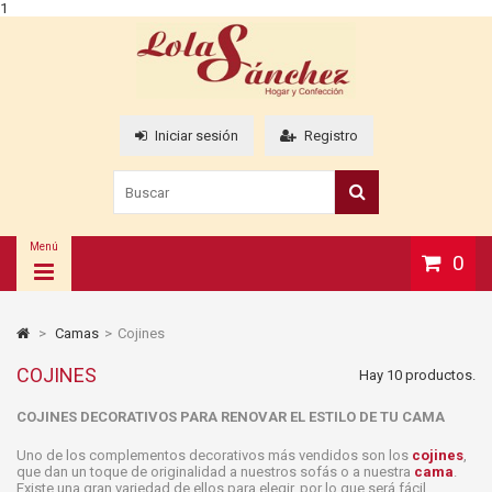
1
Iniciar sesión
Registro
Menú
0
>
Camas
>
Cojines
COJINES
Hay 10 productos.
COJINES DECORATIVOS PARA RENOVAR EL ESTILO DE TU CAMA
Uno de los complementos decorativos más vendidos son los
cojines
,
que dan un toque de originalidad a nuestros sofás o a nuestra
cama
.
Existe una gran variedad de ellos para elegir, por lo que será fácil