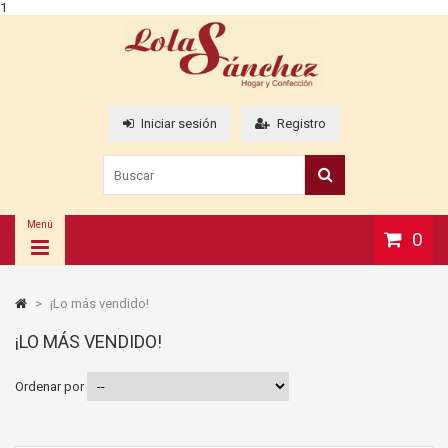
1
Iniciar sesión
Registro
Menú
0
>
¡Lo más vendido!
¡LO MÁS VENDIDO!
Ordenar por