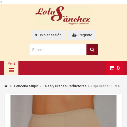
1
Iniciar sesión
Registro
Menú
0
>
Lencería Mujer
>
Fajas y Bragas Reductoras
>
Faja Braga BERTA