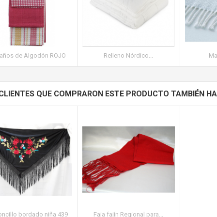
Paños de Algodón ROJO
Relleno Nórdico...
Man
 CLIENTES QUE COMPRARON ESTE PRODUCTO TAMBIÉN HA
ncillo bordado niña 439
Faja fajín Regional para...