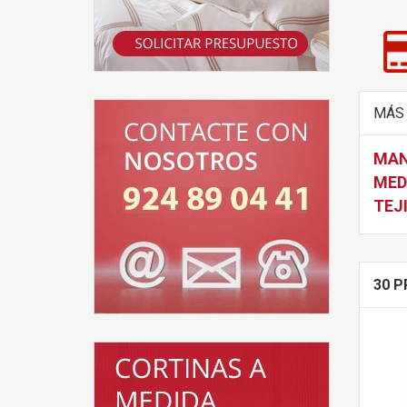
MÁS
MAN
MED
TEJ
30 P