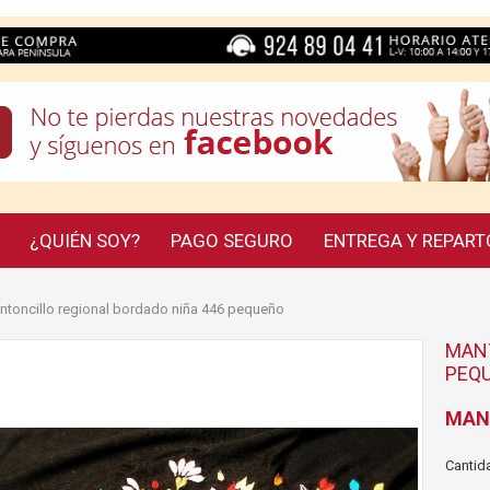
¿QUIÉN SOY?
PAGO SEGURO
ENTREGA Y REPART
toncillo regional bordado niña 446 pequeño
MANT
PEQ
MAN
Cantida