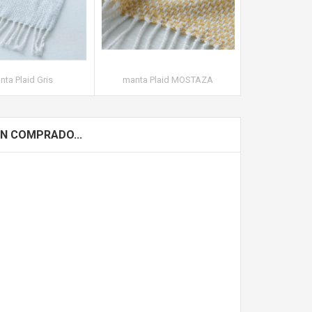
ta Plaid Gris
manta Plaid MOSTAZA
Bouti Serena
N COMPRADO...