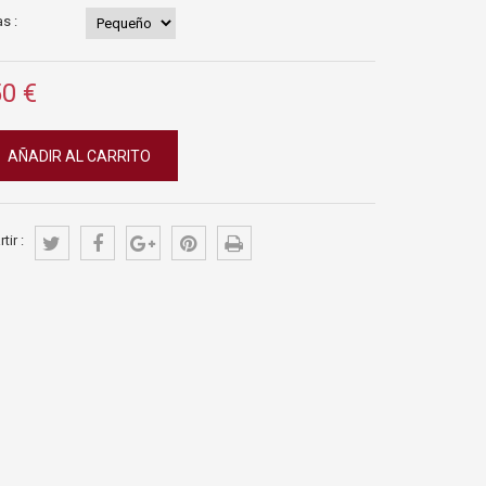
s :
50 €
AÑADIR AL CARRITO
ir :