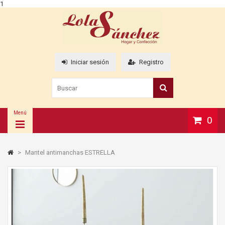
1
Iniciar sesión
Registro
Menú
0
>
Mantel antimanchas ESTRELLA