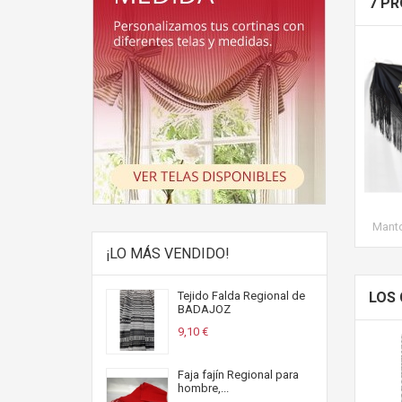
7 PR
Manto
¡LO MÁS VENDIDO!
LOS
Tejido Falda Regional de
BADAJOZ
9,10 €
Faja fajín Regional para
hombre,...