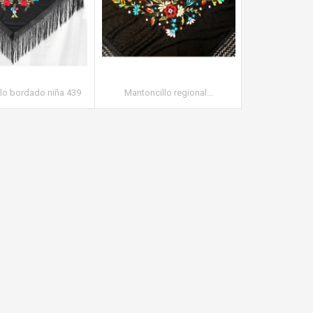
lo bordado niña 439
Mantoncillo regional...