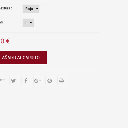
extura :
s :
50 €
AÑADIR AL CARRITO
ir :