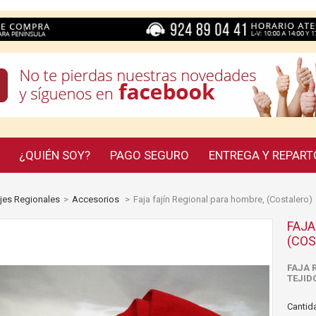
¿QUIÉN SOY?
PAGO SEGURO
ENTREGA Y REPART
jes Regionales
>
Accesorios
>
Faja fajín Regional para hombre, (Costalero)
FAJA
(COS
FAJA 
TEJIDO
Cantida