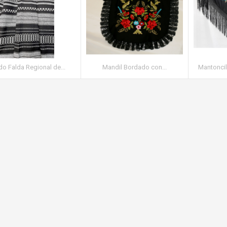
do Falda Regional de...
Mandil Bordado con...
Mantoncil