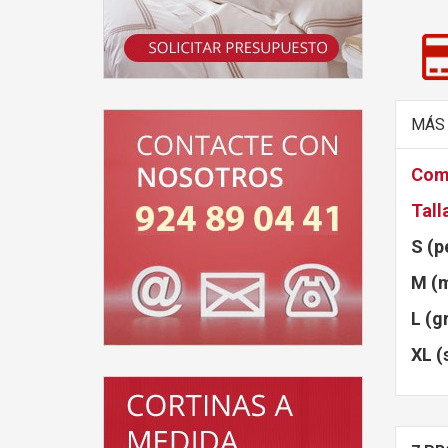
MÁS
Com
Tall
S (p
M (m
L (g
XL (